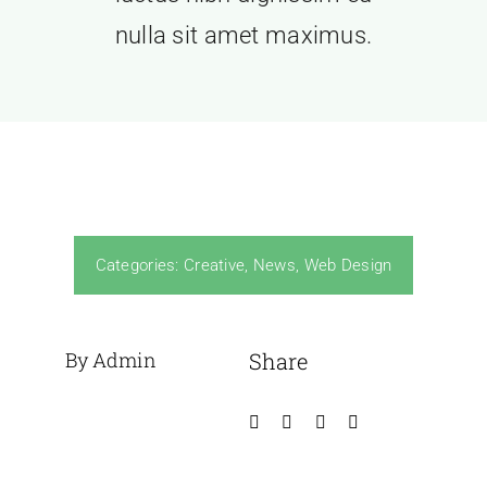
nulla sit amet maximus.
Categories:
Creative
,
News
,
Web Design
By Admin
Share