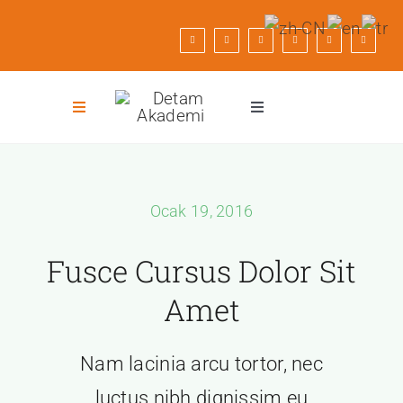
Skip
to
content
Toggle
Toggle
Navigation
Navigation
Anasayfa
Galeri
Ocak 19, 2016
Kurumsal
Bizden Haberler
Fusce Cursus Dolor Sit
Hizmetlerimiz
İletişim
Amet
Nam lacinia arcu tortor, nec
luctus nibh dignissim eu